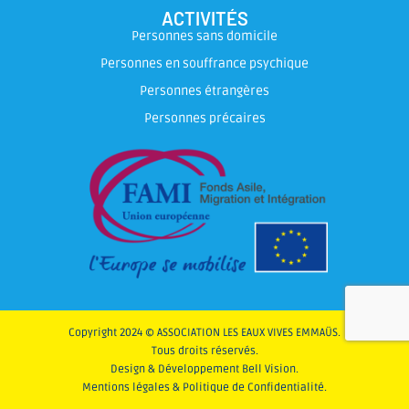
ACTIVITÉS
Personnes sans domicile
Personnes en souffrance psychique
Personnes étrangères
Personnes précaires
Copyright 2024 © ASSOCIATION LES EAUX VIVES EMMAÜS.
Tous droits réservés.
Design & Développement
Bell Vision
.
Mentions légales & Politique de Confidentialité
.